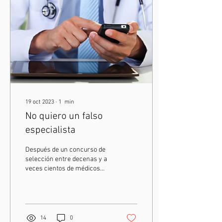
19 oct 2023
∙
1
min
No quiero un falso
especialista
Después de un concurso de
selección entre decenas y a
veces cientos de médicos
generales, se eligen a los
futuros cirujanos plásticos.
La...
14
0