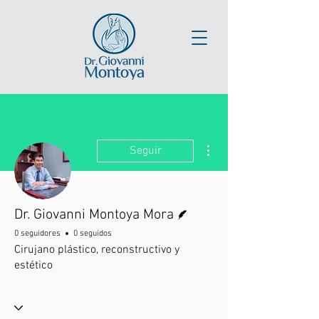
Más acciones
Seguir
Escritor
Dr. Giovanni Montoya Mora
0 seguidores
0 seguidos
Cirujano plástico, reconstructivo y
estético