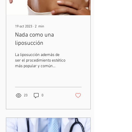
19 oct 2023
∙
2
min
Nada como una
liposucción
La liposucción además de
ser el procedimiento estético
más popular y común
realizado en el mundo es sin
duda una cirugía. Inventada
por...
23
0